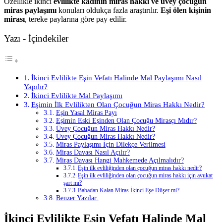
Özellikle ikinci
evlilikte kadının miras hakkı ve üvey çocuğun
miras paylaşımı
konuları oldukça fazla araştırılır.
Eşi ölen kişinin
mirası
, tereke paylarına göre pay edilir.
Yazı - İçindekiler
İkinci Evlilikte Eşin Vefatı Halinde Mal Paylaşımı Nasıl
Yapılır?
İkinci Evlilikte Mal Paylaşımı
Eşimin İlk Evlilikten Olan Çocuğun Miras Hakkı Nedir?
Eşin Yasal Miras Payı
Eşimin Eski Eşinden Olan Çocuğu Mirasçı Mıdır?
Üvey Çocuğun Miras Hakkı Nedir?
Üvey Çocuğun Miras Hakkı Nedir?
Miras Paylaşımı İçin Dilekçe Verilmesi
Miras Davası Nasıl Açılır?
Miras Davası Hangi Mahkemede Açılmalıdır?
Eşin ilk evliliğinden olan çocuğun miras hakkı nedir?
Eşin ilk evliliğinden olan çocuğun miras hakkı için avukat
şart mı?
Babadan Kalan Miras İkinci Eşe Düşer mi?
Benzer Yazılar:
İkinci Evlilikte Eşin Vefatı Halinde Mal