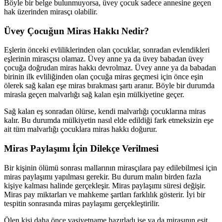
Böyle bir belge bulunmuyorsa, üvey çocuk sadece annesine geçen
hak üzerinden mirasçı olabilir.
Üvey Çocuğun Miras Hakkı Nedir?
Eşlerin önceki evliliklerinden olan çocuklar, sonradan evlendikleri
eşlerinin mirasçısı olamaz. Üvey anne ya da üvey babadan üvey
çocuğa doğrudan miras hakkı devrolmaz. Üvey anne ya da babadan
birinin ilk evliliğinden olan çocuğa miras geçmesi için önce eşin
ölerek sağ kalan eşe miras bırakması şartı aranır. Böyle bir durumda
mirasla geçen malvarlığı sağ kalan eşin mülkiyetine geçer.
Sağ kalan eş sonradan ölürse, kendi malvarlığı çocuklarına miras
kalır. Bu durumda mülkiyetin nasıl elde edildiği fark etmeksizin eşe
ait tüm malvarlığı çocuklara miras hakkı doğurur.
Miras Paylaşımı İçin Dilekçe Verilmesi
Bir kişinin ölümü sonrası mallarının mirasçılara pay edilebilmesi için
miras paylaşımı yapılması gerekir. Bu durum malın birden fazla
kişiye kalması halinde gerçekleşir. Miras paylaşımı süresi değişir.
Miras pay miktarları ve mahkeme şartları farklılık gösterir. İyi bir
tespitin sonrasında miras paylaşımı gerçekleştirilir.
Ölen kişi daha önce vasiyetname hazırladı ise ya da mirasının eşit