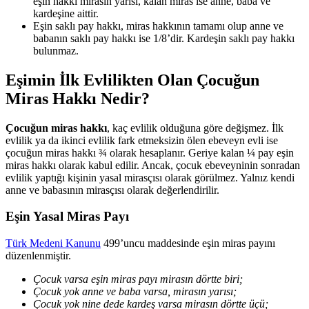
eşin hakkı mirasın yarısı, kalan miras ise anne, baba ve
kardeşine aittir.
Eşin saklı pay hakkı, miras hakkının tamamı olup anne ve
babanın saklı pay hakkı ise 1/8’dir. Kardeşin saklı pay hakkı
bulunmaz.
Eşimin İlk Evlilikten Olan Çocuğun
Miras Hakkı Nedir?
Çocuğun miras hakkı
, kaç evlilik olduğuna göre değişmez. İlk
evlilik ya da ikinci evlilik fark etmeksizin ölen ebeveyn evli ise
çocuğun miras hakkı ¾ olarak hesaplanır. Geriye kalan ¼ pay eşin
miras hakkı olarak kabul edilir. Ancak, çocuk ebeveyninin sonradan
evlilik yaptığı kişinin yasal mirasçısı olarak görülmez. Yalnız kendi
anne ve babasının mirasçısı olarak değerlendirilir.
Eşin Yasal Miras Payı
Türk Medeni Kanunu
499’uncu maddesinde eşin miras payını
düzenlenmiştir.
Çocuk varsa eşin miras payı mirasın dörtte biri;
Çocuk yok anne ve baba varsa, mirasın yarısı;
Çocuk yok nine dede kardeş varsa mirasın dörtte üçü;