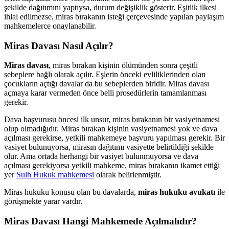
şekilde dağıtımını yaptıysa, durum değişiklik gösterir. Eşitlik ilkesi
ihlal edilmezse, miras bırakanın isteği çerçevesinde yapılan paylaşım
mahkemelerce onaylanabilir.
Miras Davası Nasıl Açılır?
Miras davası
, miras bırakan kişinin ölümünden sonra çeşitli
sebeplere bağlı olarak açılır. Eşlerin önceki evliliklerinden olan
çocukların açtığı davalar da bu sebeplerden biridir. Miras davası
açmaya karar vermeden önce belli prosedürlerin tamamlanması
gerekir.
Dava başvurusu öncesi ilk unsur, miras bırakanın bir vasiyetnamesi
olup olmadığıdır. Miras bırakan kişinin vasiyetnamesi yok ve dava
açılması gerekirse, yetkili mahkemeye başvuru yapılması gerekir. Bir
vasiyet bulunuyorsa, mirasın dağıtımı vasiyette belirtildiği şekilde
olur. Ama ortada herhangi bir vasiyet bulunmuyorsa ve dava
açılması gerekiyorsa yetkili mahkeme, miras bırakanın ikamet ettiği
yer
Sulh Hukuk mahkemesi
olarak belirlenmiştir.
Miras hukuku konusu olan bu davalarda,
miras hukuku avukatı
ile
görüşmekte yarar vardır.
Miras Davası Hangi Mahkemede Açılmalıdır?