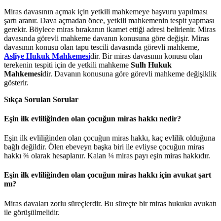
Miras davasının açmak için yetkili mahkemeye başvuru yapılması
şartı aranır. Dava açmadan önce, yetkili mahkemenin tespit yapması
gerekir. Böylece miras bırakanın ikamet ettiği adresi belirlenir. Miras
davasında görevli mahkeme davanın konusuna göre değişir. Miras
davasının konusu olan tapu tescili davasında görevli mahkeme,
Asliye Hukuk Mahkemesi
dir. Bir miras davasının konusu olan
terekenin tespiti için de yetkili mahkeme
Sulh Hukuk
Mahkemesi
dir. Davanın konusuna göre görevli mahkeme değişiklik
gösterir.
Sıkça Sorulan Sorular
Eşin ilk evliliğinden olan çocuğun miras hakkı nedir?
Eşin ilk evliliğinden olan çocuğun miras hakkı, kaç evlilik olduğuna
bağlı değildir. Ölen ebeveyn başka biri ile evliyse çocuğun miras
hakkı ¾ olarak hesaplanır. Kalan ¼ miras payı eşin miras hakkıdır.
Eşin ilk evliliğinden olan çocuğun miras hakkı için avukat şart
mı?
Miras davaları zorlu süreçlerdir. Bu süreçte bir miras hukuku avukatı
ile görüşülmelidir.