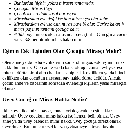
Bunlardan hiçbiri yoksa mirasın tamamıdır.
Çocuğun Miras Payı
Çocuk ilk sıradaki yasal mirasçıdır.
Mirasbırakan evli değil ise tüm mirası çocuğa kalır.
Mirasbırakan evliyse eşin miras payı ¼ olur. Geriye kalan ¾
miras payının tamamı çocuğa kalır.
¾’lük pay
tüm çocuklar arasında paylaştırılır. Örneğin 2 çocuk
varsa 3/8 her birinin miras hakkı olur.
Eşimin Eski Eşinden Olan Çocuğu Mirasçı Mıdır?
Ölen anne ya da baba evliliklerini sonlandırmışsa, eski eşinin miras
hakkı bulunmaz. Ölen anne ya da baba öldüğü zaman evliyse, eşi
mirasın dörtte birini alma hakkına sahiptir. İlk evlilikten ya da ikinci
evlilikten olan çocuğun mirastan pay hakkı dörtte üçüdür. Ancak,
çocuk anne ve babasının sonradan evlendiği kişilerin yasal mirasçısı
olamaz.
Üvey Çocuğun Miras Hakkı Nedir?
İkinci evlilikte miras paylaşımında ortak çocuklar eşit haklara
sahiptir. Üvey çocuğun miras hakkı ise hemen belli olmaz. Üvey
anne ya da üvey babadan miras hakkı, üvey çocuğa direkt olarak
devrolmaz. Bunun için özel bir vasiyetnameye ihtiyaç duyulur.