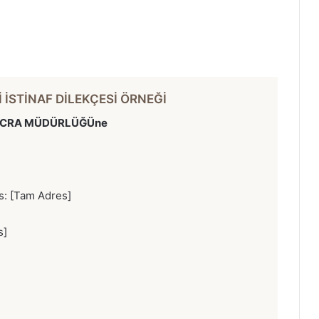
İ İSTİNAF DİLEKÇESİ ÖRNEĞİ
İCRA MÜDÜRLÜĞÜne
s: [Tam Adres]
s]