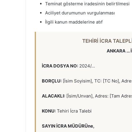
Teminat gösterme iradesinin belirtilmesi
Aciliyet durumunun vurgulanması
İlgili kanun maddelerine atıf
TEHİRİ İCRA TALEPL
ANKARA … 
İCRA DOSYA NO:
2024/…
BORÇLU:
[İsim Soyisim], TC: [TC No], Adre
ALACAKLI:
[İsim/Unvan], Adres: [Tam Adre
KONU:
Tehiri İcra Talebi
SAYIN İCRA MÜDÜRÜne,