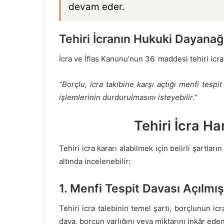
devam eder.
Tehiri İcranın Hukuki Dayanağ
İcra ve İflas Kanunu’nun 36. maddesi tehiri icr
“Borçlu, icra takibine karşı açtığı menfi tesp
işlemlerinin durdurulmasını isteyebilir.”
Tehiri İcra Ha
Tehiri icra kararı alabilmek için belirli şartlar
altında incelenebilir:
1. Menfi Tespit Davası Açılmı
Tehiri icra talebinin temel şartı, borçlunun ic
dava, borcun varlığını veya miktarını inkâr eden