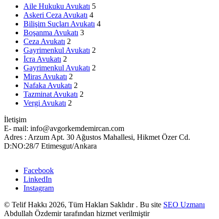
Aile Hukuku Avukatı
5
Askeri Ceza Avukatı
4
Bilişim Suçları Avukatı
4
Boşanma Avukatı
3
Ceza Avukatı
2
Gayrimenkul Avukatı
2
İcra Avukatı
2
Gayrimenkul Avukatı
2
Miras Avukatı
2
Nafaka Avukatı
2
Tazminat Avukatı
2
Vergi Avukatı
2
İletişim
E- mail: info@avgorkemdemircan.com
Adres : Arzum Apt. 30 Ağustos Mahallesi, Hikmet Özer Cd.
D:NO:28/7 Etimesgut/Ankara
Facebook
LinkedIn
Instagram
© Telif Hakkı 2026, Tüm Hakları Saklıdır . Bu site
SEO Uzmanı
Abdullah Özdemir tarafından hizmet verilmiştir