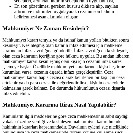
sebepleri, ardından indirim sebeplerinin uygulanması,
En son gözetilmesi gereken hususu dikkate alıp, sayılan
artırım ve indirimleri uygulayarak cezanın son halinin
belirlenmesi aşamalarından oluşur.
Mahkumiyet Ne Zaman Kesinleşir?
Mahkumiyet kararı temyiz ya da istinaf kanun yolları bittikten sonra
kesinleşir. Kesinleşmiş olan kararın infaz edilmesi için mahkeme
tarafından infaz savcılığına gönderilir. İnfaz savcılığı da kesinleşmiş
olan ceza kararının içeriğine göre hükmü uygular. Bu andan itibaren
mahkumiyet kararı kesinleşmiş olan kişi için cezanın infaz süresi
işlemeye başlar. Özellikle mahkumiyet kararlarında kişiselleştirme
kurumları varsa, cezanın dışarda infazı gerçekleştirilir. Ceza
mahkumiyet kararı hapis cezası olarak belirlenen bir kişi için ceza
ertelenir ya da para cezası ile değerlendirilirse, kişinin cezaevinde
kalmasına gerek kalmaz. Bu durumda hükümlünün cezası dışarda
infaz edilebilir.
Mahkumiyet Kararına İtiraz Nasıl Yapılabilir?
Kanunların ilgili maddelerine göre ceza mahkemesinin sabit saydığı
vakalar üzerine verdiği ve kesinleşen mahkumiyet kararı hukuk
hakiminin kararları kapsamındadır. Davalının eylemi suç niteliğinde
bulunduysa ve ceza mahkemesinde görevi kötüye kullanma suçu