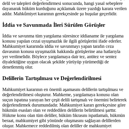
delil ve talepleri değerlendirmesi sonucunda, hangi yasal sebeplere
dayanarak hüküm kurduğunu açıklamak üzere yazdığı karara verilen
addır. Mahkûmiyet kararının gerekçesinde şu huşular geçerlidir.
İddia ve Savunmada İleri Sürülen Görüşler
İddia ve savunma tüm yargılama süresince iddianame ile yargılama
konusu yapılan cezai uyuşmazlık ile ilgili görüşlerini ifade ederler.
Mahkumiyet kararında iddia ve savunmayı yapan tarafın ceza
davasının konusu uyuşmazlık hakkında görüşlerine ana hatlarıyla
yer verilmelidir. Böylece yargılamaya dair tez, antitez ve sentez
diyalektiğine uygun olacak şekilde yürüyüp yürümediği de
denetlenmiş olur.
Delillerin Tartışılması ve Değerlendirilmesi
Mahkumiyet kararının en önemli aşamasını delillerin tartışılması ve
değerlendirilmesi oluşturur. Mahkeme, yargılamaya konusu olan
suçun ispatına yarayan her çeşit delili tartışmalı ve önemini belirterek
değerlendirmek durumundadır. Mahkumiyet kararı gerekçesine göre
hükmün esasları olan ve reddedilen delillerin belirtilmesi şarttır.
Hükme konu olan tüm deliller, hüküm fıkrasını ispatlamalı, hükmün
beraat, mahkumiyet gibi yönünde oluşmasını sağlayan delillerden
oluşur. Mahkemece reddedilmiş olan deliller de mahkumiyet