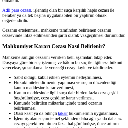
olmalıdır.
Adli para cezası
, işlenmiş olan bir suça karşılık hapis cezası ile
beraber ya da tek başına uygulanabilen bir yaptırım olarak
değerlendirilir.
Cezanın ertelenmesi, mahkeme tarafından belirlenen cezanın
cezaevinde infaz edilmesinden şartlı olarak vazgeçilmesi durumudur.
Mahkumiyet Kararı Cezası Nasıl Belirlenir?
Mahkeme sanığın cezasını verirken belli aşamaları takip eder.
Dosyaya göre bir suç işlenmiş ve hâkim bu suç ile ilgili eza hükmü
verecekse, şu sıralama ile vereceği cezayı tayin ve takdir eder.
Sabit olduğu kabul edilen eylemin netleştirilmesi,
Hukuki nitelendirmenin yapılması ve suçun düzenlendiği
kanun maddesine karar verilmesi,
Kanun maddesinde ilgili suça dair birden fazla ceza çeşidi
öngörülmüşse, ceza çeşidine karar verilmesi,
Kanunda belirtilen miktarlar içinde temel cezanın
belirlenmesi,
Olası kasıt ya da bilinçli
taksir
hükümlerinin uygulanması,
İşlenmiş olan suçun temel şeklinden daha ağır ya da daha az
cezayı gerektiren birden fazla hal görülmüşse, önce artırım