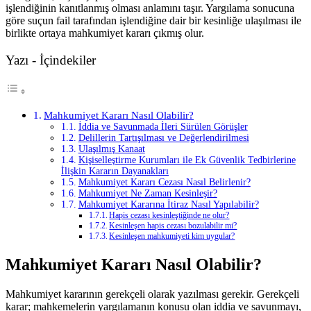
işlendiğinin kanıtlanmış olması anlamını taşır. Yargılama sonucuna
göre suçun fail tarafından işlendiğine dair bir kesinliğe ulaşılması ile
birlikte ortaya mahkumiyet kararı çıkmış olur.
Yazı - İçindekiler
Mahkumiyet Kararı Nasıl Olabilir?
İddia ve Savunmada İleri Sürülen Görüşler
Delillerin Tartışılması ve Değerlendirilmesi
Ulaşılmış Kanaat
Kişiselleştirme Kurumları ile Ek Güvenlik Tedbirlerine
İlişkin Kararın Dayanakları
Mahkumiyet Kararı Cezası Nasıl Belirlenir?
Mahkumiyet Ne Zaman Kesinleşir?
Mahkumiyet Kararına İtiraz Nasıl Yapılabilir?
Hapis cezası kesinleştiğinde ne olur?
Kesinleşen hapis cezası bozulabilir mi?
Kesinleşen mahkumiyeti kim uygular?
Mahkumiyet Kararı Nasıl Olabilir?
Mahkumiyet kararının gerekçeli olarak yazılması gerekir. Gerekçeli
karar; mahkemelerin yargılamanın konusu olan iddia ve savunmayı,