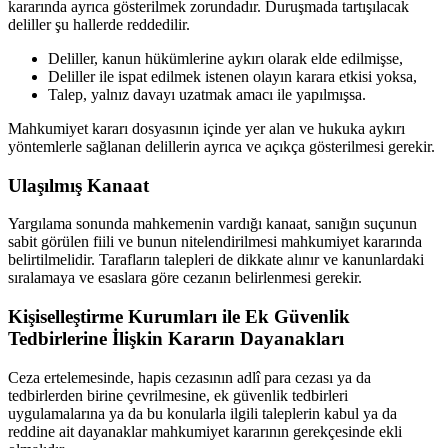
kararında ayrıca gösterilmek zorundadır. Duruşmada tartışılacak
deliller şu hallerde reddedilir.
Deliller, kanun hükümlerine aykırı olarak elde edilmişse,
Deliller ile ispat edilmek istenen olayın karara etkisi yoksa,
Talep, yalnız davayı uzatmak amacı ile yapılmışsa.
Mahkumiyet kararı dosyasının içinde yer alan ve hukuka aykırı
yöntemlerle sağlanan delillerin ayrıca ve açıkça gösterilmesi gerekir.
Ulaşılmış Kanaat
Yargılama sonunda mahkemenin vardığı kanaat, sanığın suçunun
sabit görülen fiili ve bunun nitelendirilmesi mahkumiyet kararında
belirtilmelidir. Tarafların talepleri de dikkate alınır ve kanunlardaki
sıralamaya ve esaslara göre cezanın belirlenmesi gerekir.
Kişiselleştirme Kurumları ile Ek Güvenlik
Tedbirlerine İlişkin Kararın Dayanakları
Ceza ertelemesinde, hapis cezasının adlî para cezası ya da
tedbirlerden birine çevrilmesine, ek güvenlik tedbirleri
uygulamalarına ya da bu konularla ilgili taleplerin kabul ya da
reddine ait dayanaklar mahkumiyet kararının gerekçesinde ekli