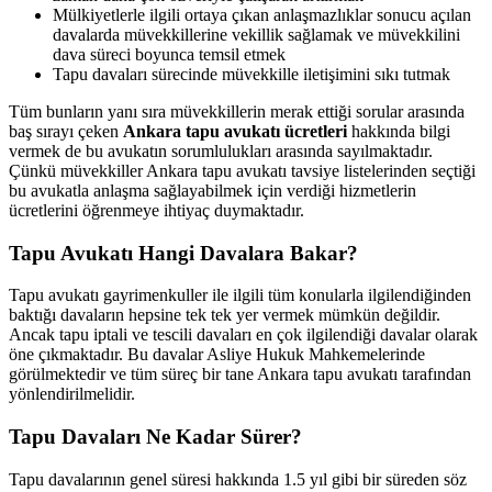
Mülkiyetlerle ilgili ortaya çıkan anlaşmazlıklar sonucu açılan
davalarda müvekkillerine vekillik sağlamak ve müvekkilini
dava süreci boyunca temsil etmek
Tapu davaları sürecinde müvekkille iletişimini sıkı tutmak
Tüm bunların yanı sıra müvekkillerin merak ettiği sorular arasında
baş sırayı çeken
Ankara tapu avukatı ücretleri
hakkında bilgi
vermek de bu avukatın sorumlulukları arasında sayılmaktadır.
Çünkü müvekkiller Ankara tapu avukatı tavsiye listelerinden seçtiği
bu avukatla anlaşma sağlayabilmek için verdiği hizmetlerin
ücretlerini öğrenmeye ihtiyaç duymaktadır.
Tapu Avukatı Hangi Davalara Bakar?
Tapu avukatı gayrimenkuller ile ilgili tüm konularla ilgilendiğinden
baktığı davaların hepsine tek tek yer vermek mümkün değildir.
Ancak tapu iptali ve tescili davaları en çok ilgilendiği davalar olarak
öne çıkmaktadır. Bu davalar Asliye Hukuk Mahkemelerinde
görülmektedir ve tüm süreç bir tane Ankara tapu avukatı tarafından
yönlendirilmelidir.
Tapu Davaları Ne Kadar Sürer?
Tapu davalarının genel süresi hakkında 1.5 yıl gibi bir süreden söz