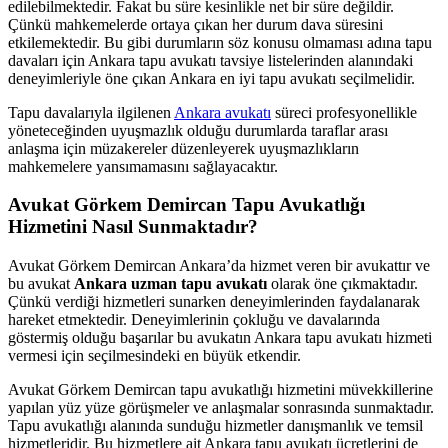
edilebilmektedir. Fakat bu süre kesinlikle net bir süre değildir.
Çünkü mahkemelerde ortaya çıkan her durum dava süresini
etkilemektedir. Bu gibi durumların söz konusu olmaması adına tapu
davaları için Ankara tapu avukatı tavsiye listelerinden alanındaki
deneyimleriyle öne çıkan Ankara en iyi tapu avukatı seçilmelidir.
Tapu davalarıyla ilgilenen
Ankara avukatı
süreci profesyonellikle
yöneteceğinden uyuşmazlık olduğu durumlarda taraflar arası
anlaşma için müzakereler düzenleyerek uyuşmazlıkların
mahkemelere yansımamasını sağlayacaktır.
Avukat Görkem Demircan Tapu Avukatlığı
Hizmetini Nasıl Sunmaktadır?
Avukat Görkem Demircan Ankara’da hizmet veren bir avukattır ve
bu avukat
Ankara uzman tapu avukatı
olarak öne çıkmaktadır.
Çünkü verdiği hizmetleri sunarken deneyimlerinden faydalanarak
hareket etmektedir. Deneyimlerinin çokluğu ve davalarında
göstermiş olduğu başarılar bu avukatın Ankara tapu avukatı hizmeti
vermesi için seçilmesindeki en büyük etkendir.
Avukat Görkem Demircan tapu avukatlığı hizmetini müvekkillerine
yapılan yüz yüze görüşmeler ve anlaşmalar sonrasında sunmaktadır.
Tapu avukatlığı alanında sunduğu hizmetler danışmanlık ve temsil
hizmetleridir. Bu hizmetlere ait Ankara tapu avukatı ücretlerini de